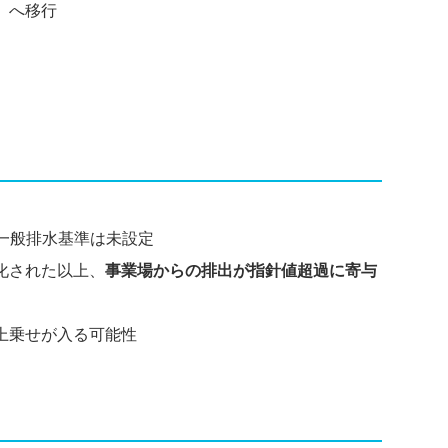
」へ移行
律の一般排水基準は未設定
化された以上、
事業場からの排出が指針値超過に寄与
上乗せが入る可能性