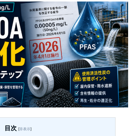
目次
[
非表示
]