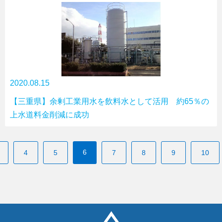
2020.08.15
【三重県】余剰工業用水を飲料水として活用 約65％の
上水道料金削減に成功
6
4
5
7
8
9
10