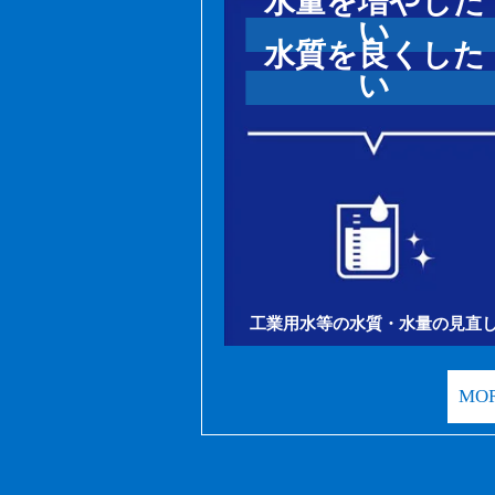
水量を増やした
い
水質を良くした
い
工業用水等の水質・水量の見直
MO