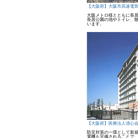
【大阪府】大阪市高速電
大阪メトロ様とともに長
長居公園の池やトイレ、
います。
【大阪府】医療法人清心会
防災対策の一環として新
電機も完備されることで