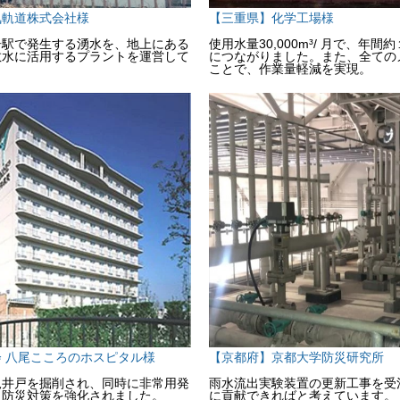
気軌道株式会社様
【三重県】化学工場様
居駅で発生する湧水を、地上にある
使用水量30,000m³/ 月で、年
散水に活用するプラントを運営して
につながりました。また、全ての
ことで、作業量軽減を実現。
 八尾こころのホスピタル様
【京都府】京都大学防災研究所
規井戸を掘削され、同時に非常用発
雨水流出実験装置の更新工事を受
、防災対策を強化されました。
に貢献できればと考えています。