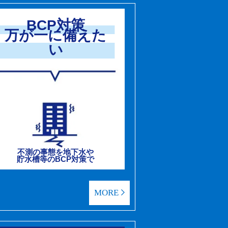
BCP対策
万が一に備えた
い
不測の事態を地下水や
貯水槽等のBCP対策で
MORE