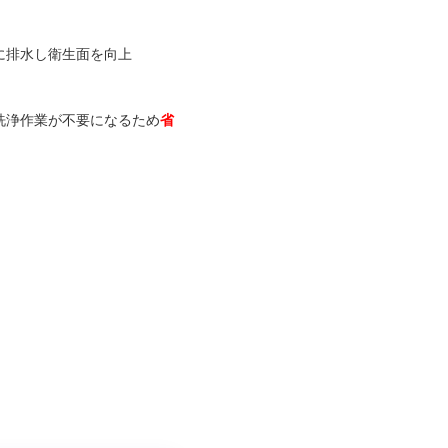
に排水し衛生面を向上
洗浄作業が不要になるため
省