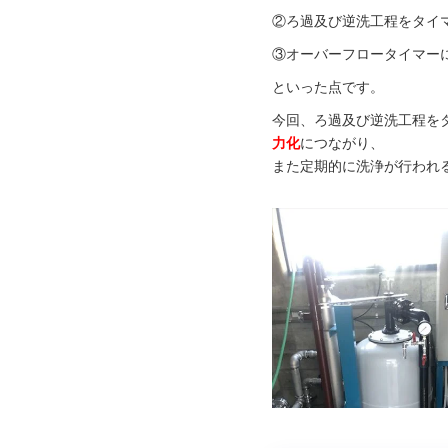
②ろ過及び逆洗工程をタイ
③オーバーフロータイマー
といった点です。
今回、ろ過及び逆洗工程を
力化
につながり、
また定期的に洗浄が行われ