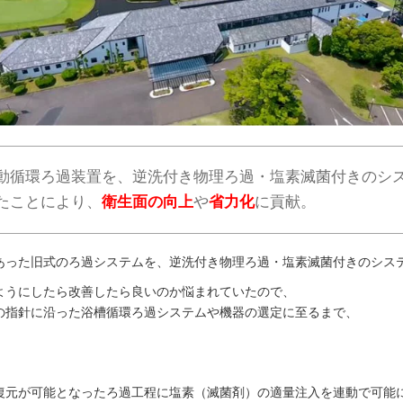
動循環ろ過装置を、逆洗付き物理ろ過・塩素滅菌付きのシ
たことにより、
衛生面の向上
や
省力化
に貢献。
あった旧式のろ過システムを、逆洗付き物理ろ過・塩素滅菌付きのシス
ようにしたら改善したら良いのか悩まれていたので、
の指針に沿った浴槽循環ろ過システムや機器の選定に至るまで、
。
復元が可能となったろ過工程に塩素（滅菌剤）の適量注入を連動で可能