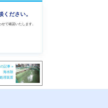
談ください。
わせて確認いたします。
の記事 »
 海水除
処理装置