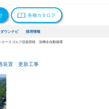
せ
各種カタログ
トダウンナビ
採用情報
ンエースゴルフ倶楽部様 浴槽全自動循環
過装置 更新工事