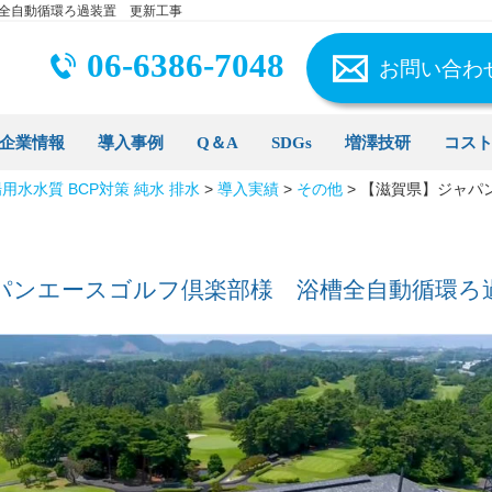
全自動循環ろ過装置 更新工事
06-6386-7048
お問い合わ
企業情報
導入事例
Q＆A
SDGs
増澤技研
コス
用水水質 BCP対策 純水 排水
>
導入実績
>
その他
>
【滋賀県】ジャパ
パンエースゴルフ倶楽部様 浴槽全自動循環ろ