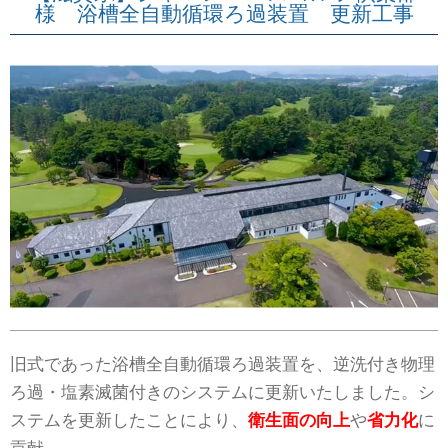
様 浴槽全自動循環ろ過装置 更新工事
旧式であった浴槽全自動循環ろ過装置を、逆洗付き物理
ろ過・塩素滅菌付きのシステムに更新いたしました。シ
ステムを更新したことにより、
衛生面の向上
や
省力化
に