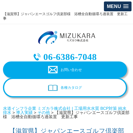
MENU
【滋賀県】ジャパンエースゴルフ倶楽部様 浴槽全自動循環ろ過装置 更新工
事
06-6386-7048
お問い合わせ
各種カタログ
水道インフラ企業 ミズカラ株式会社 | 工場用水水質 BCP対策 純水
排水
>
導入実績
>
その他
>
【滋賀県】ジャパンエースゴルフ倶楽部
様 浴槽全自動循環ろ過装置 更新工事
【滋賀県】ジャパンエースゴルフ倶楽部