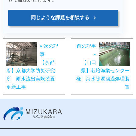
同じような課題を相談する
« 次の記
前の記事
事
»
【京都
【山口
府】京都大学防災研究
県】栽培漁業センター
所 雨水流出実験装置
様 海水除濁濾過処理装
更新工事
置