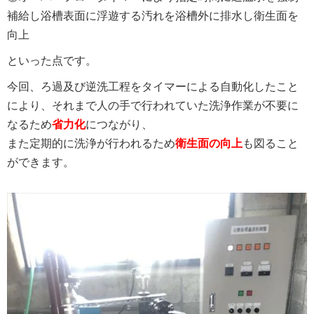
補給し浴槽表面に浮遊する汚れを浴槽外に排水し衛生面を
向上
といった点です。
今回、ろ過及び逆洗工程をタイマーによる自動化したこと
により、それまで人の手で行われていた洗浄作業が不要に
なるため
省力化
につながり、
また定期的に洗浄が行われるため
衛生面の向上
も図ること
ができます。