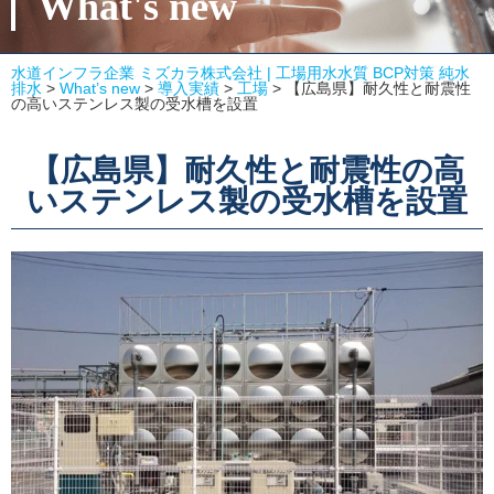
What's new
水道インフラ企業 ミズカラ株式会社 | 工場用水水質 BCP対策 純水
排水
>
What’s new
>
導入実績
>
工場
>
【広島県】耐久性と耐震性
の高いステンレス製の受水槽を設置
【広島県】耐久性と耐震性の高
いステンレス製の受水槽を設置