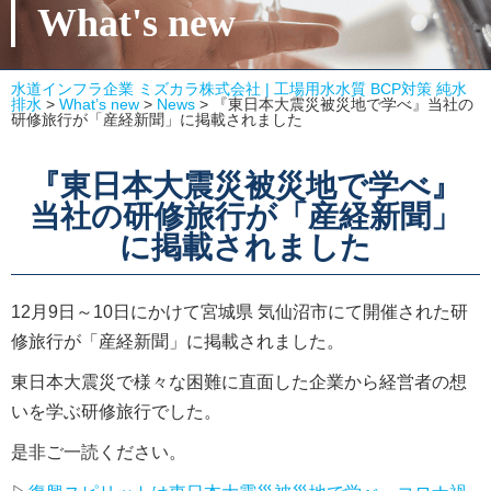
What's new
水道インフラ企業 ミズカラ株式会社 | 工場用水水質 BCP対策 純水
排水
>
What’s new
>
News
>
『東日本大震災被災地で学べ』当社の
研修旅行が「産経新聞」に掲載されました
『東日本大震災被災地で学べ』
当社の研修旅行が「産経新聞」
に掲載されました
12月9日～10日にかけて宮城県 気仙沼市にて開催された研
修旅行が「産経新聞」に掲載されました。
東日本大震災で様々な困難に直面した企業から経営者の想
いを学ぶ研修旅行でした。
是非ご一読ください。